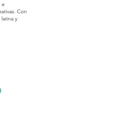
 e
eativas. Con
latina y
o