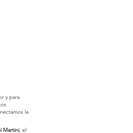
r y para
tos
onectamos la
 Martini
, el